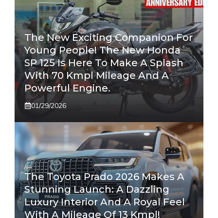
The New Exciting Companion For
Young People! The New Honda
SP 125 Is Here To Make A Splash
With 70 Kmpl Mileage And A
Powerful Engine.
01/29/2026
The Toyota Prado 2026 Makes A
Stunning Launch: A Dazzling
Luxury Interior And A Royal Feel
With A Mileage Of 13 Kmpl!